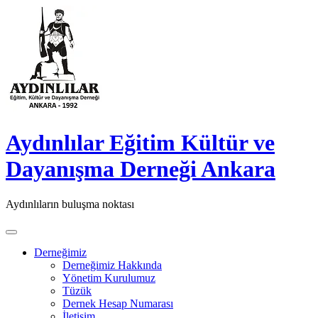
Skip
to
content
Aydınlılar Eğitim Kültür ve
Dayanışma Derneği Ankara
Aydınlıların buluşma noktası
Derneğimiz
Derneğimiz Hakkında
Yönetim Kurulumuz
Tüzük
Dernek Hesap Numarası
İletişim