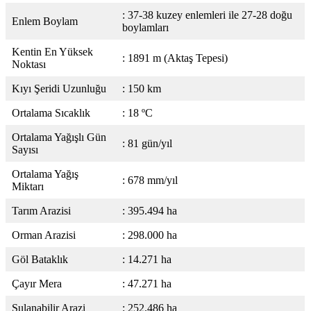
: 37-38 kuzey enlemleri ile 27-28 doğu
Enlem Boylam
boylamları
Kentin En Yüksek
: 1891 m (Aktaş Tepesi)
Noktası
Kıyı Şeridi Uzunluğu
: 150 km
Ortalama Sıcaklık
: 18 ºC
Ortalama Yağışlı Gün
: 81 gün/yıl
Sayısı
Ortalama Yağış
: 678 mm/yıl
Miktarı
Tarım Arazisi
: 395.494 ha
Orman Arazisi
: 298.000 ha
Göl Bataklık
: 14.271 ha
Çayır Mera
: 47.271 ha
Sulanabilir Arazi
: 252.486 ha