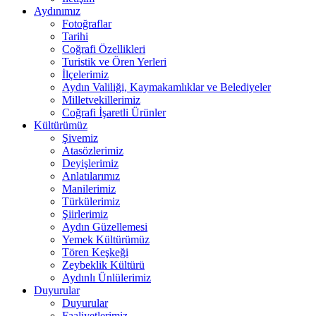
Aydınımız
Fotoğraflar
Tarihi
Coğrafi Özellikleri
Turistik ve Ören Yerleri
İlçelerimiz
Aydın Valiliği, Kaymakamlıklar ve Belediyeler
Milletvekillerimiz
Coğrafi İşaretli Ürünler
Kültürümüz
Şivemiz
Atasözlerimiz
Deyişlerimiz
Anlatılarımız
Manilerimiz
Türkülerimiz
Şiirlerimiz
Aydın Güzellemesi
Yemek Kültürümüz
Tören Keşkeği
Zeybeklik Kültürü
Aydınlı Ünlülerimiz
Duyurular
Duyurular
Faaliyetlerimiz