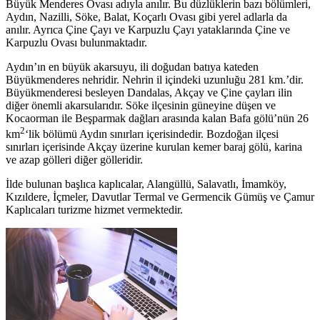
Büyük Menderes Ovası adıyla anılır. Bu düzlüklerin bazı bölümleri,
Aydın, Nazilli, Söke, Balat, Koçarlı Ovası gibi yerel adlarla da
anılır. Ayrıca Çine Çayı ve Karpuzlu Çayı yataklarında Çine ve
Karpuzlu Ovası bulunmaktadır.
Aydın’ın en büyük akarsuyu, ili doğudan batıya kateden
Büyükmenderes nehridir. Nehrin il içindeki uzunluğu 281 km.’dir.
Büyükmenderesi besleyen Dandalas, Akçay ve Çine çayları ilin
diğer önemli akarsularıdır. Söke ilçesinin güneyine düşen ve
Kocaorman ile Beşparmak dağları arasında kalan Bafa gölü’nün 26
2
km
‘lik bölümü Aydın sınırları içerisindedir. Bozdoğan ilçesi
sınırları içerisinde Akçay üzerine kurulan kemer baraj gölü, karina
ve azap gölleri diğer gölleridir.
İlde bulunan başlıca kaplıcalar, Alangüllü, Salavatlı, İmamköy,
Kızıldere, İçmeler, Davutlar Termal ve Germencik Gümüş ve Çamur
Kaplıcaları turizme hizmet vermektedir.