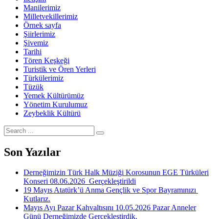
Manilerimiz
Milletvekillerimiz
Örnek sayfa
Şiirlerimiz
Şivemiz
Tarihi
Tören Keşkeği
Turistik ve Ören Yerleri
Türkülerimiz
Tüzük
Yemek Kültürümüz
Yönetim Kurulumuz
Zeybeklik Kültürü
Search
for:
Son Yazılar
Derneğimizin Türk Halk Müziği Korosunun EGE Türküleri
Konseri 08.06.2026 Gerçekleştirildi
19 Mayıs Atatürk’ü Anma Gençlik ve Spor Bayramınızı
Kutlarız.
Mayıs Ayı Pazar Kahvaltısını 10.05.2026 Pazar Anneler
Günü Derneğimizde Gerçekleştirdik.