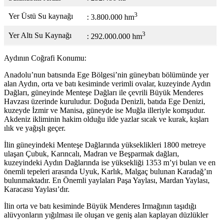
3
Yer Üstü Su kaynağı
: 3.800.000 hm
3
Yer Altı Su Kaynağı
: 292.000.000 hm
Aydının Coğrafi Konumu:
Anadolu’nun batısında Ege Bölgesi’nin güneybatı bölümünde yer
alan Aydın, orta ve batı kesiminde verimli ovalar, kuzeyinde Aydın
Dağları, güneyinde Menteşe Dağları ile çevrili Büyük Menderes
Havzası üzerinde kuruludur. Doğuda Denizli, batıda Ege Denizi,
kuzeyde İzmir ve Manisa, güneyde ise Muğla illeriyle komşudur.
Akdeniz ikliminin hakim olduğu ilde yazlar sıcak ve kurak, kışları
ılık ve yağışlı geçer.
İlin güneyindeki Menteşe Dağlarında yükseklikleri 1800 metreye
ulaşan Çubuk, Karıncalı, Madran ve Beşparmak dağları,
kuzeyindeki Aydın Dağlarında ise yüksekliği 1353 m’yi bulan ve en
önemli tepeleri arasında Uyuk, Karlık, Malgaç bulunan Karadağ’ın
bulunmaktadır. En Önemli yaylaları Paşa Yaylası, Mardan Yaylası,
Karacasu Yaylası’dır.
İlin orta ve batı kesiminde Büyük Menderes Irmağının taşıdığı
alüvyonların yığılması ile oluşan ve geniş alan kaplayan düzlükler