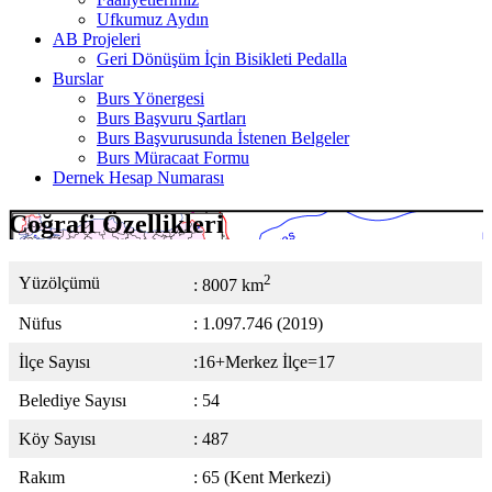
Ufkumuz Aydın
AB Projeleri
Geri Dönüşüm İçin Bisikleti Pedalla
Burslar
Burs Yönergesi
Burs Başvuru Şartları
Burs Başvurusunda İstenen Belgeler
Burs Müracaat Formu
Dernek Hesap Numarası
Coğrafi Özellikleri
2
Yüzölçümü
: 8007 km
Nüfus
: 1.097.746 (2019)
İlçe Sayısı
:16+Merkez İlçe=17
Belediye Sayısı
: 54
Köy Sayısı
: 487
Rakım
: 65 (Kent Merkezi)