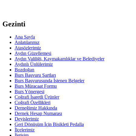
Gezinti
Ana Sayfa
Anlatılarımız
Atasözlerimiz
Aydın Güzellemesi
Aydın Valiliği, Kaymakamlıklar ve Belediyeler
Aydınlı Ünlülerimiz
Bozdoğan
Burs Başvuru Şartları
Burs Başvurusunda İstenen Belgeler
Burs Müracaat Formu
Burs Yönergesi
Coğrafi İşaretli Ürünler
Coğrafi Özellikleri
Derneğimiz Hakkında
Dernek Hesap Numarası
Deyişlerimiz
Geri Dönüşüm İçin Bisikleti Pedalla
İlçelerimiz
İletişim