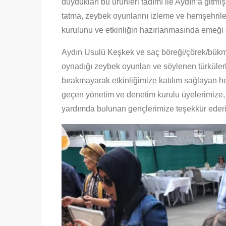
duydukları bu ürünleri tadımı ile Aydın’a gitmiş
tatma, zeybek oyunlarını izleme ve hemşehrile
kurulunu ve etkinliğin hazırlanmasında emeği ge
Aydın Usulü Keşkek ve saç böreği/çörek/bükme
oynadığı zeybek oyunları ve söylenen türküler
bırakmayarak etkinliğimize katılım sağlayan h
geçen yönetim ve denetim kurulu üyelerimize, 
yardımda bulunan gençlerimize teşekkür ederi