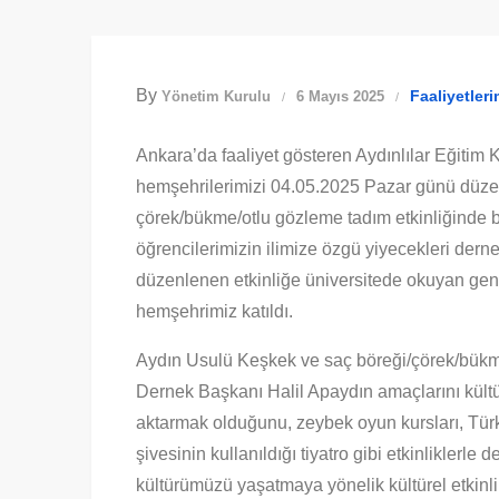
By
Faaliyetleri
Yönetim Kurulu
6 Mayıs 2025
Ankara’da faaliyet gösteren Aydınlılar Eğiti
hemşehrilerimizi 04.05.2025 Pazar günü düze
çörek/bükme/otlu gözleme tadım etkinliğinde b
öğrencilerimizin ilimize özgü yiyecekleri dern
düzenlenen etkinliğe üniversitede okuyan gen
hemşehrimiz katıldı.
Aydın Usulü Keşkek ve saç böreği/çörek/bükm
Dernek Başkanı Halil Apaydın amaçlarını kül
aktarmak olduğunu, zeybek oyun kursları, Tür
şivesinin kullanıldığı tiyatro gibi etkinliklerle
kültürümüzü yaşatmaya yönelik kültürel etkinli