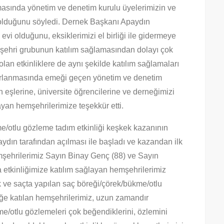
masında yönetim ve denetim kurulu üyelerimizin ve
n olduğunu söyledi. Dernek Başkanı Apaydın
i olduğunu, eksiklerimizi el birliği ile gidermeye
hemşehri grubunun katılım sağlamasından dolayı çok
n etkinliklere de aynı şekilde katılım sağlamaları
azırlanmasında emeği geçen yönetim ve denetim
n eşlerine, üniversite öğrencilerine ve derneğimizi
ayan hemşehrilerimize teşekkür etti.
/otlu gözleme tadım etkinliği keşkek kazanının
aydın tarafından açılması ile başladı ve kazandan ilk
emşehrilerimiz Sayın Binay Genç (88) ve Sayın
 etkinliğimize katılım sağlayan hemşehrilerimiz
 ve saçta yapılan saç böreği/çörek/bükme/otlu
liğe katılan hemşehrilerimiz, uzun zamandır
e/otlu gözlemeleri çok beğendiklerini, özlemini