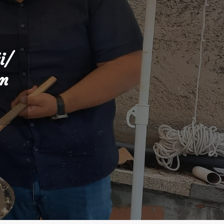
i/
ım