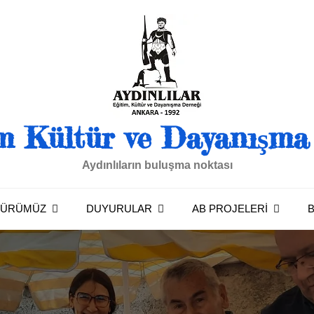
im Kültür ve Dayanışm
Aydınlıların buluşma noktası
TÜRÜMÜZ
DUYURULAR
AB PROJELERI