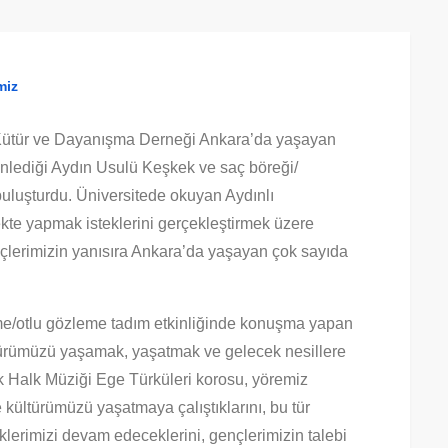
miz
m Kütür ve Dayanışma Derneği Ankara’da yaşayan
nlediği Aydın Usulü Keşkek ve saç böreği/
uluşturdu. Üniversitede okuyan Aydınlı
ekte yapmak isteklerini gerçekleştirmek üzere
çlerimizin yanısıra Ankara’da yaşayan çok sayıda
e/otlu gözleme tadım etkinliğinde konuşma yapan
türümüzü yaşamak, yaşatmak ve gelecek nesillere
k Halk Müziği Ege Türküleri korosu, yöremiz
 de kültürümüzü yaşatmaya çalıştıklarını, bu tür
klerimizi devam edeceklerini, gençlerimizin talebi