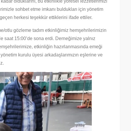
 kadar olduklarını, bu etkinlikle yöresel lezzetlerimizi
rimizle sohbet etme imkanı buldukları için yönetim
çen herkesi teşekkür ettiklerini ifade ettiler.
/otlu gözleme tadım etkinliğimiz hemşehrilerimizin
le saat 15:00’de sona erdi. Derneğimize yalnız
emşehrilerimize, etkinliğin hazırlanmasında emeği
yönetim kurulu üyesi arkadaşlarımızın eşlerine ve
z.