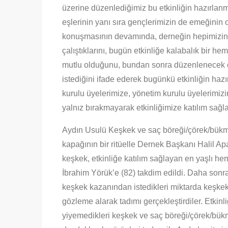
üzerine düzenlediğimiz bu etkinliğin hazırlan
eşlerinin yanı sıra gençlerimizin de emeğini
konuşmasının devamında, derneğin hepimizin ev
çalıştıklarını, bugün etkinliğe kalabalık bir 
mutlu olduğunu, bundan sonra düzenlenecek ola
istediğini ifade ederek bugünkü etkinliğin h
kurulu üyelerimize, yönetim kurulu üyelerimizi
yalnız bırakmayarak etkinliğimize katılım sağl
Aydın Usulü Keşkek ve saç böreği/çörek/bükme
kapağının bir ritüelle Dernek Başkanı Halil Ap
keşkek, etkinliğe katılım sağlayan en yaşlı h
İbrahim Yörük’e (82) takdim edildi. Daha sonra
keşkek kazanından istedikleri miktarda keşkek
gözleme alarak tadımı gerçekleştirdiler. Etkin
yiyemedikleri keşkek ve saç böreği/çörek/bükm